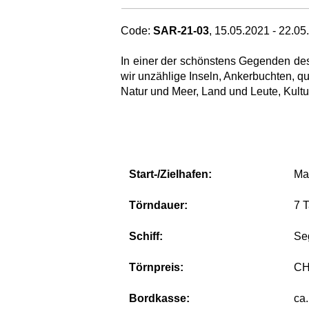
Code:
SAR-21-03
, 15.05.2021 - 22.05
In einer der schönstens Gegenden des 
wir unzählige Inseln, Ankerbuchten, q
Natur und Meer, Land und Leute, Kultur 
Start-/Zielhafen:
Mar
Törndauer:
7 
Schiff:
​S
Törnpreis:
CHF
Bordkasse:
ca.