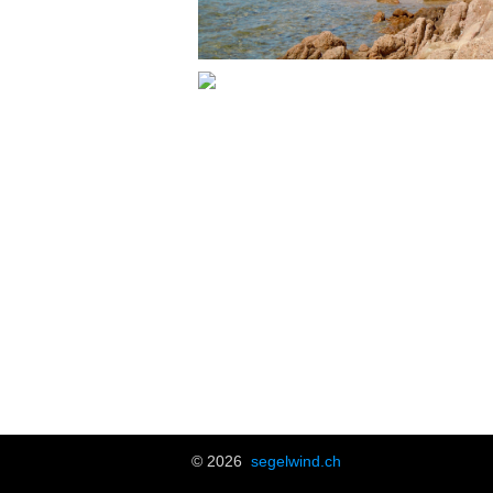
© 2026
s
egelwind.ch